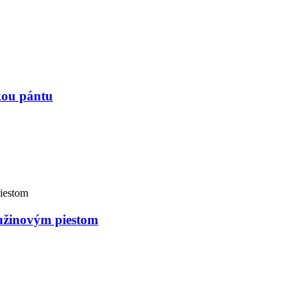
kou pántu
užinovým piestom