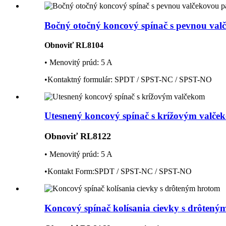
Bočný otočný koncový spínač s pevnou va
Obnoviť RL8104
• Menovitý prúd: 5 A
•Kontaktný formulár: SPDT / SPST-NC / SPST-NO
Utesnený koncový spínač s krížovým valče
Obnoviť RL8122
• Menovitý prúd: 5 A
•Kontakt
Fo
rm:
SPDT / SPST-NC / SPST-NO
Koncový spínač kolísania cievky s drôtený