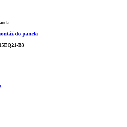
ontáž do panela
15EQ21-B3
u