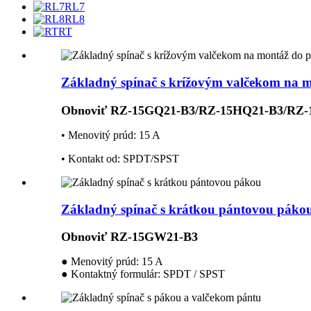
RL7
RL8
RT
Základný spínač s krížovým valčekom na m
Obnoviť RZ-15GQ21-B3/RZ-15HQ21-B3/RZ-
• Menovitý prúd: 15 A
• Kontakt od: SPDT/SPST
Základný spínač s krátkou pántovou páko
Obnoviť RZ-15GW21-B3
● Menovitý prúd: 15 A
● Kontaktný formulár: SPDT / SPST