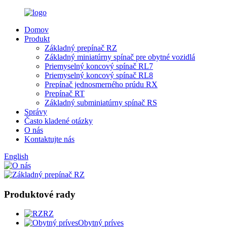
Domov
Produkt
Základný prepínač RZ
Základný miniatúrny spínač pre obytné vozidlá
Priemyselný koncový spínač RL7
Priemyselný koncový spínač RL8
Prepínač jednosmerného prúdu RX
Prepínač RT
Základný subminiatúrny spínač RS
Správy
Často kladené otázky
O nás
Kontaktujte nás
English
Produktové rady
RZ
Obytný príves