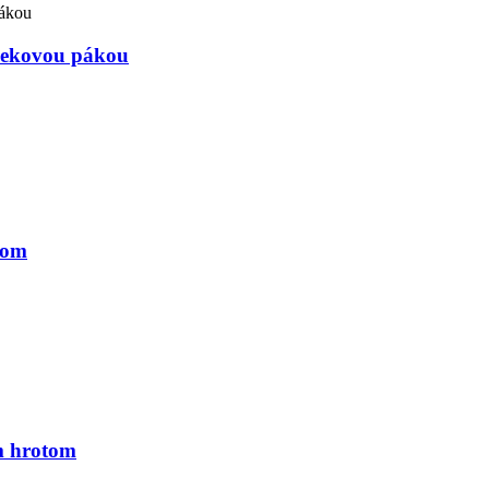
lčekovou pákou
kom
m hrotom