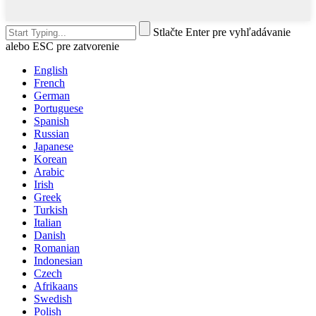
Stlačte Enter pre vyhľadávanie
alebo ESC pre zatvorenie
English
French
German
Portuguese
Spanish
Russian
Japanese
Korean
Arabic
Irish
Greek
Turkish
Italian
Danish
Romanian
Indonesian
Czech
Afrikaans
Swedish
Polish