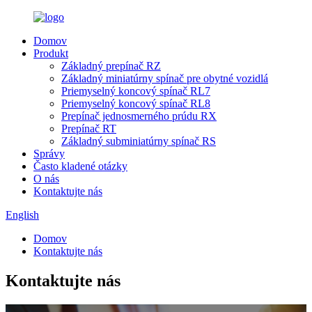
Domov
Produkt
Základný prepínač RZ
Základný miniatúrny spínač pre obytné vozidlá
Priemyselný koncový spínač RL7
Priemyselný koncový spínač RL8
Prepínač jednosmerného prúdu RX
Prepínač RT
Základný subminiatúrny spínač RS
Správy
Často kladené otázky
O nás
Kontaktujte nás
English
Domov
Kontaktujte nás
Kontaktujte nás