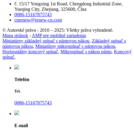
č. 15/17 Yongxing 1st Road, Chengdong Industrial Zone,
Yueqing City, Zhejiang, 325600, Čína
0086-15167875743
cnrenew@renew-cn.com
© Autorské práva - 2010 – 2025: Všetky práva vyhradené.
Mapa stránok
-
AMP pre mobilné zariadenia
Miniatúrny základný spínač s pántovou pákou
,
Základný spínač s
pántovou pákou
,
Miniatúrny mikrospínač s pántovou pákou
,
Horizontálny koncový spínač
,
Mikrospínač s pákou pántu
,
Koncový
spínač
,
Telefón
Tel.
0086-15167875743
E-mail