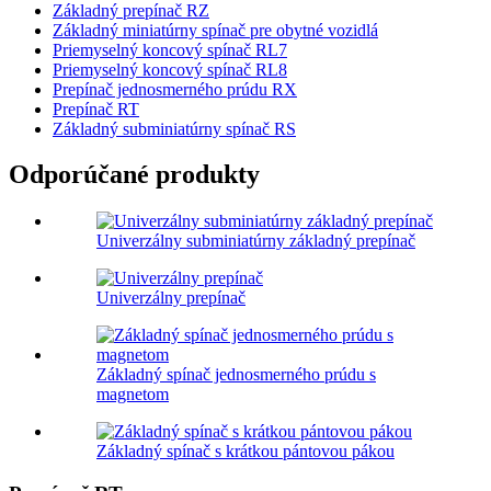
Základný prepínač RZ
Základný miniatúrny spínač pre obytné vozidlá
Priemyselný koncový spínač RL7
Priemyselný koncový spínač RL8
Prepínač jednosmerného prúdu RX
Prepínač RT
Základný subminiatúrny spínač RS
Odporúčané produkty
Univerzálny subminiatúrny základný prepínač
Univerzálny prepínač
Základný spínač jednosmerného prúdu s
magnetom
Základný spínač s krátkou pántovou pákou