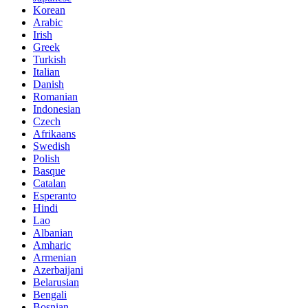
Korean
Arabic
Irish
Greek
Turkish
Italian
Danish
Romanian
Indonesian
Czech
Afrikaans
Swedish
Polish
Basque
Catalan
Esperanto
Hindi
Lao
Albanian
Amharic
Armenian
Azerbaijani
Belarusian
Bengali
Bosnian