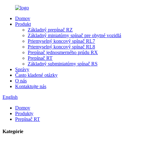
Domov
Produkt
Základný prepínač RZ
Základný miniatúrny spínač pre obytné vozidlá
Priemyselný koncový spínač RL7
Priemyselný koncový spínač RL8
Prepínač jednosmerného prúdu RX
Prepínač RT
Základný subminiatúrny spínač RS
Správy
Často kladené otázky
O nás
Kontaktujte nás
English
Domov
Produkty
Prepínač RT
Kategórie