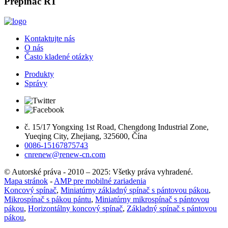
Prepínač RT
Kontaktujte nás
O nás
Často kladené otázky
Produkty
Správy
č. 15/17 Yongxing 1st Road, Chengdong Industrial Zone,
Yueqing City, Zhejiang, 325600, Čína
0086-15167875743
cnrenew@renew-cn.com
© Autorské práva - 2010 – 2025: Všetky práva vyhradené.
Mapa stránok
-
AMP pre mobilné zariadenia
Koncový spínač
,
Miniatúrny základný spínač s pántovou pákou
,
Mikrospínač s pákou pántu
,
Miniatúrny mikrospínač s pántovou
pákou
,
Horizontálny koncový spínač
,
Základný spínač s pántovou
pákou
,