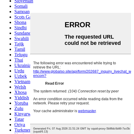
Slovenian
Somali
Samoan
Scots Gaelic
Shona
Sindhi
Sundanese
Swahili
Tajik
Tamil
Telugu
Thai
Ukrainian
Urdu
Uzbek
Vietnamese
Welsh
Xhosa
Yiddish
Yoruba
Zulu
Kinyarwanda
Tatar
Oriya
Turkmen