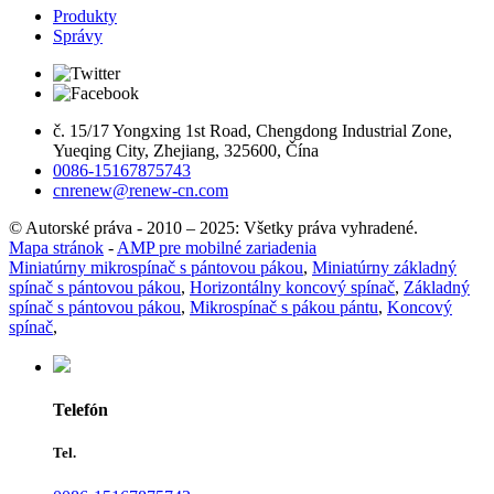
Produkty
Správy
č. 15/17 Yongxing 1st Road, Chengdong Industrial Zone,
Yueqing City, Zhejiang, 325600, Čína
0086-15167875743
cnrenew@renew-cn.com
© Autorské práva - 2010 – 2025: Všetky práva vyhradené.
Mapa stránok
-
AMP pre mobilné zariadenia
Miniatúrny mikrospínač s pántovou pákou
,
Miniatúrny základný
spínač s pántovou pákou
,
Horizontálny koncový spínač
,
Základný
spínač s pántovou pákou
,
Mikrospínač s pákou pántu
,
Koncový
spínač
,
Telefón
Tel.