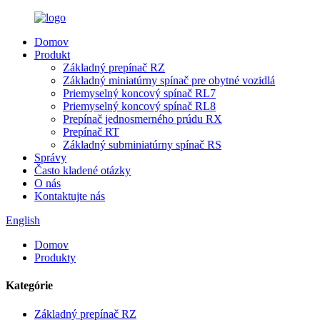
Domov
Produkt
Základný prepínač RZ
Základný miniatúrny spínač pre obytné vozidlá
Priemyselný koncový spínač RL7
Priemyselný koncový spínač RL8
Prepínač jednosmerného prúdu RX
Prepínač RT
Základný subminiatúrny spínač RS
Správy
Často kladené otázky
O nás
Kontaktujte nás
English
Domov
Produkty
Kategórie
Základný prepínač RZ