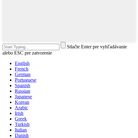
Stlačte Enter pre vyhľadávanie
alebo ESC pre zatvorenie
English
French
German
Portuguese
Spanish
Russian
Japanese
Korean
Arabic
Irish
Greek
Turkish
Italian
Danish