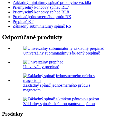
Základný miniatúrny spínač pre obytné vozidlá
Priemyselný koncový spínač RL7
Priemyselný koncový spínač RL8
Prepínač jednosmerného prúdu RX
Prepínač RT
Základný subminiatúrny spínač RS
Odporúčané produkty
Univerzálny subminiatúrny základný prepínač
Univerzálny prepínač
Základný spínač jednosmerného prúdu s
magnetom
Základný spínač s krátkou pántovou pákou
Produkty