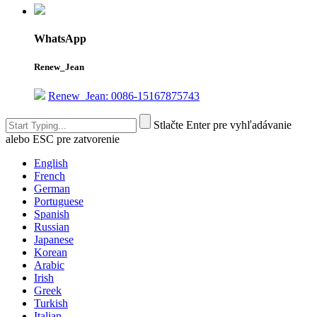
WhatsApp
Renew_Jean
Renew_Jean: 0086-15167875743
Stlačte Enter pre vyhľadávanie
alebo ESC pre zatvorenie
English
French
German
Portuguese
Spanish
Russian
Japanese
Korean
Arabic
Irish
Greek
Turkish
Italian