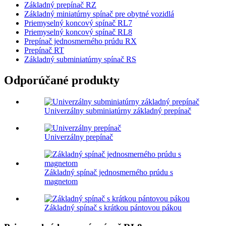
Základný prepínač RZ
Základný miniatúrny spínač pre obytné vozidlá
Priemyselný koncový spínač RL7
Priemyselný koncový spínač RL8
Prepínač jednosmerného prúdu RX
Prepínač RT
Základný subminiatúrny spínač RS
Odporúčané produkty
Univerzálny subminiatúrny základný prepínač
Univerzálny prepínač
Základný spínač jednosmerného prúdu s
magnetom
Základný spínač s krátkou pántovou pákou