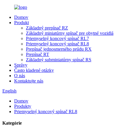
Domov
Produkt
Základný prepínač RZ
Základný miniatúrny spínač pre obytné vozidlá
Priemyselný koncový spínač RL7
Priemyselný koncový spínač RL8
Prepínač jednosmerného prúdu RX
Prepínač RT
Základný subminiatúrny spínač RS
Správy
Často kladené otázky
O nás
Kontaktujte nás
English
Domov
Produkty
Priemyselný koncový spínač RL8
Kategórie