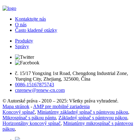
Kontaktujte nás
O nás
Často kladené otázky
Produkty
Správy
č. 15/17 Yongxing 1st Road, Chengdong Industrial Zone,
Yueqing City, Zhejiang, 325600, Čína
0086-15167875743
cnrenew@renew-cn.com
© Autorské práva - 2010 – 2025: Všetky práva vyhradené.
Mapa stránok
-
AMP pre mobilné zariadenia
Koncový spínač
,
Miniatúrny základný spínač s pántovou pákou
,
Mikrospínač s pákou pántu
,
Základný spínač s pántovou pákou
,
Horizontálny koncový spínač
,
Miniatúrny mikrospínač s pántovou
pákou
,