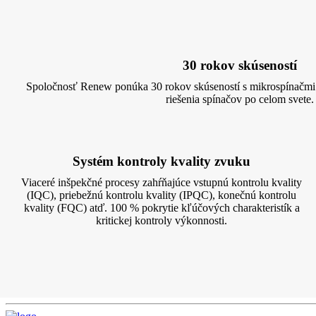
30 rokov skúseností
Spoločnosť Renew ponúka 30 rokov skúseností s mikrospínačmi 
riešenia spínačov po celom svete.
Systém kontroly kvality zvuku
Viaceré inšpekčné procesy zahŕňajúce vstupnú kontrolu kvality
(IQC), priebežnú kontrolu kvality (IPQC), konečnú kontrolu
kvality (FQC) atď. 100 % pokrytie kľúčových charakteristík a
kritickej kontroly výkonnosti.