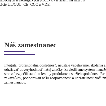
zpečných a ekologických produktov a riešení na mieru s
tifikácie UL/CUL, CE, CCC a VDE.
Náš zamestnanec
Integrita, profesionálna dôslednosť, neustále vzdelávanie, škole
udržiavať dôveryhodnosť našej značky. Zaviedli sme systém manaž
sme zabezpečili stabilitu kvality produktov a služieb spoločnosti 
zákazníkov, podporovali našu zodpovednosť a udržateľnosť voči živ
zamestnancov.