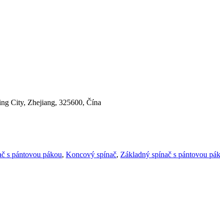
ng City, Zhejiang, 325600, Čína
ač s pántovou pákou
,
Koncový spínač
,
Základný spínač s pántovou pá