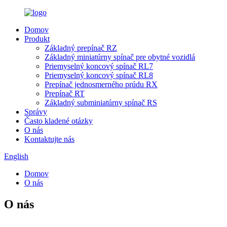
Domov
Produkt
Základný prepínač RZ
Základný miniatúrny spínač pre obytné vozidlá
Priemyselný koncový spínač RL7
Priemyselný koncový spínač RL8
Prepínač jednosmerného prúdu RX
Prepínač RT
Základný subminiatúrny spínač RS
Správy
Často kladené otázky
O nás
Kontaktujte nás
English
Domov
O nás
O nás