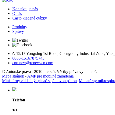
Kontaktujte nás
O nás
Často kladené otázky
Produkty
Správy
č. 15/17 Yongxing 1st Road, Chengdong Industrial Zone, Yueqi
0086-15167875743
cnrenew@renew-cn.com
© Autorské práva - 2010 – 2025: Všetky práva vyhradené.
Mapa stránok
-
AMP pre mobilné zariadenia
Miniatúrny základný spínač s pántovou pákou
,
Miniatúrny mikrospín
Telefón
Tel.