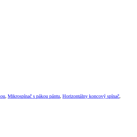
kou
,
Mikrospínač s pákou pántu
,
Horizontálny koncový spínač
,