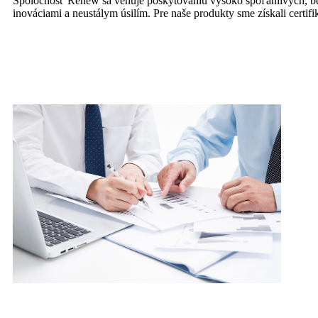
Spoločnosť Renew sa venuje poskytovaniu vysoko spoľahlivých, be
inováciami a neustálym úsilím. Pre naše produkty sme získali cer